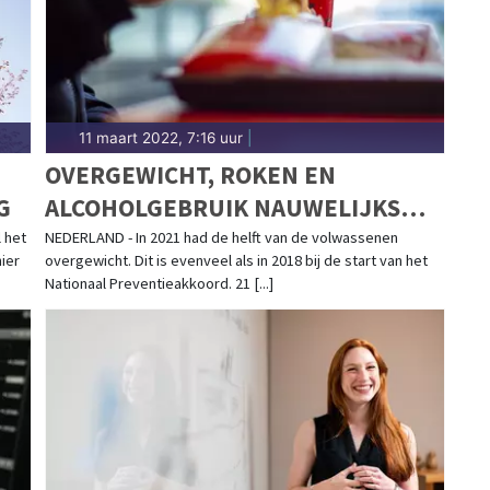
n in Alkmaar. Algemeen nieuws over het weer in de
11 maart 2022, 7:16 uur
|
OVERGEWICHT, ROKEN EN
G
ALCOHOLGEBRUIK NAUWELIJKS
GEDAALD SINDS 2018
 het
NEDERLAND - In 2021 had de helft van de volwassenen
hier
overgewicht. Dit is evenveel als in 2018 bij de start van het
Nationaal Preventieakkoord. 21 [...]