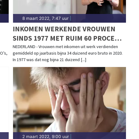
8 maart 2022, 7:47 uur
|
INKOMEN WERKENDE VROUWEN
SINDS 1977 MET RUIM 60 PROCENT
GESTEGEN
NEDERLAND - Vrouwen met inkomen uit werk verdienden
O’s,
gemiddeld op jaarbasis bijna 34 duizend euro bruto in 2020.
In 1977 was dat nog bijna 21 duizend [...]
2 maart 2022, 9:00 uur
|