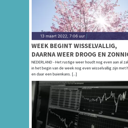
Coolplein in Heerhugowaard of het Waagplei
regio vind je hier!
13 maart 2022, 7:06 uur
|
WEEK BEGINT WISSELVALLIG,
DAARNA WEER DROOG EN ZONNI
NEDERLAND - Het rustige weer houdt nog even aan al zal
in het begin van de week nog even wisselvallig zijn met 
en daar een buienkans. [...]