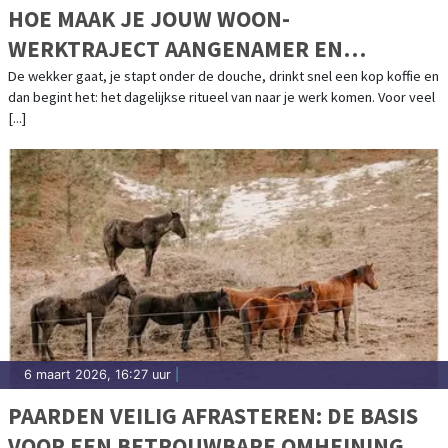
HOE MAAK JE JOUW WOON-
WERKTRAJECT AANGENAMER EN
EFFICIËNTER?
De wekker gaat, je stapt onder de douche, drinkt snel een kop koffie en
dan begint het: het dagelijkse ritueel van naar je werk komen. Voor veel
[...]
6 maart 2026, 16:27 uur
|
PAARDEN VEILIG AFRASTEREN: DE BASIS
VOOR EEN BETROUWBARE OMHEINING