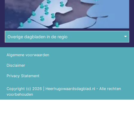
Overige dagbladen in de regio
Algemene voorwaarden
Disclaimer
Privacy Statement
Copyright (c) 2026 | Heerhugowaardsdagblad.nl - Alle rechten
voorbehouden