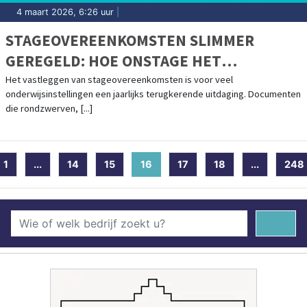
4 maart 2026, 6:26 uur
|
STAGEOVEREENKOMSTEN SLIMMER
GEREGELD: HOE ONSTAGE HET
VOLLEDIGE PROCES TRANSPARANT
Het vastleggen van stageovereenkomsten is voor veel
onderwijsinstellingen een jaarlijks terugkerende uitdaging. Documenten
MAAKT
die rondzwerven, [...]
1
...
14
15
16
(current)
17
18
...
248