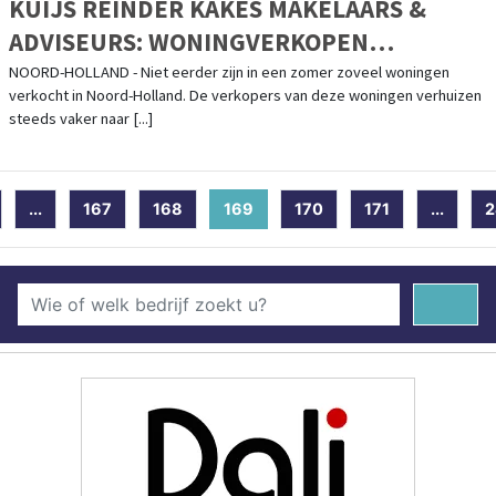
KUIJS REINDER KAKES MAKELAARS &
ADVISEURS: WONINGVERKOPEN
BEREIKEN HOOGTEPUNT DOOR
NOORD-HOLLAND - Niet eerder zijn in een zomer zoveel woningen
verkocht in Noord-Holland. De verkopers van deze woningen verhuizen
CORONACRISIS
steeds vaker naar [...]
...
167
168
169
(current)
170
171
...
2