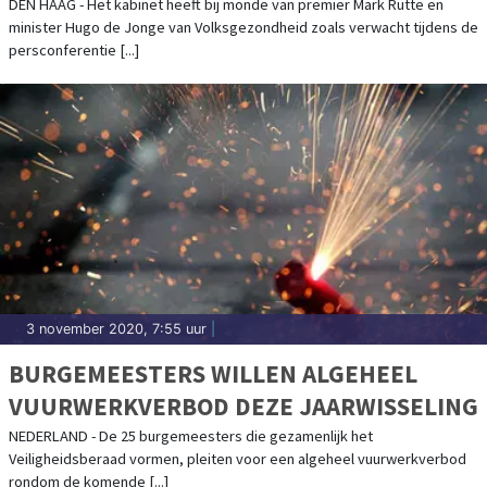
IS NIET SLECHT, MAAR ZEKER NIET GOED
DEN HAAG - Het kabinet heeft bij monde van premier Mark Rutte en
minister Hugo de Jonge van Volksgezondheid zoals verwacht tijdens de
GENOEG'
persconferentie [...]
3 november 2020, 7:55 uur
|
BURGEMEESTERS WILLEN ALGEHEEL
VUURWERKVERBOD DEZE JAARWISSELING
NEDERLAND - De 25 burgemeesters die gezamenlijk het
Veiligheidsberaad vormen, pleiten voor een algeheel vuurwerkverbod
rondom de komende [...]