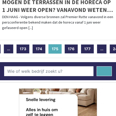
MOGEN DE TERRASSEN IN DE HORECA OP
1 JUNI WEER OPEN? VANAVOND WETEN
WE MEER
DEN HAAG - Volgens diverse bronnen zal Premier Rutte vanavond in een
persconferentie bekend maken dat de horeca vanaf 1 juni weer
gefaseerd open [...]
...
173
174
175
(current)
176
177
...
2