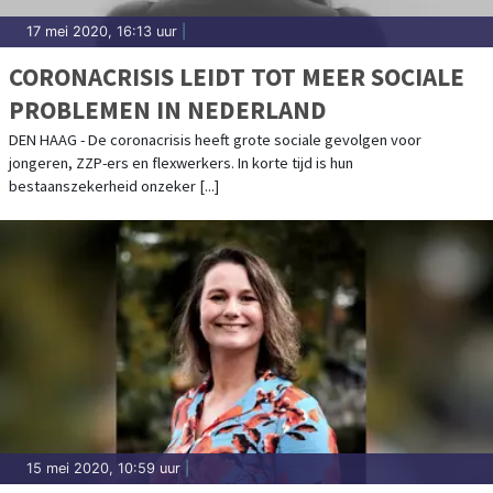
17 mei 2020, 16:13 uur
|
CORONACRISIS LEIDT TOT MEER SOCIALE
PROBLEMEN IN NEDERLAND
DEN HAAG - De coronacrisis heeft grote sociale gevolgen voor
jongeren, ZZP-ers en flexwerkers. In korte tijd is hun
bestaanszekerheid onzeker [...]
15 mei 2020, 10:59 uur
|