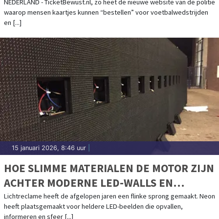
NEDERLAND - TicketBewust.nl, zo heet de nieuwe website van de politie
waarop mensen kaartjes kunnen “bestellen” voor voetbalwedstrijden
en [...]
15 januari 2026, 8:46 uur
|
HOE SLIMME MATERIALEN DE MOTOR ZIJN
ACHTER MODERNE LED-WALLS EN
LICHTRECLAME
Lichtreclame heeft de afgelopen jaren een flinke sprong gemaakt. Neon
heeft plaatsgemaakt voor heldere LED-beelden die opvallen,
informeren en sfeer [...]