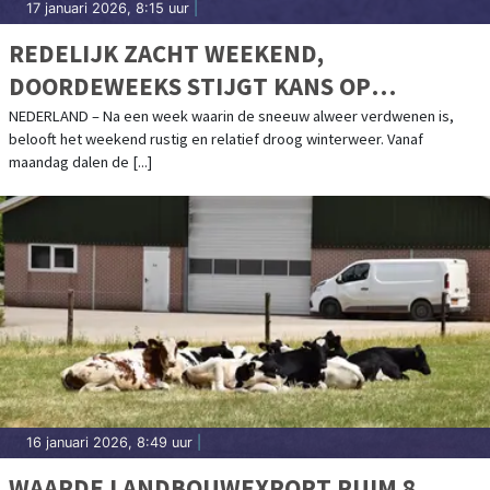
17 januari 2026, 8:15 uur
|
REDELIJK ZACHT WEEKEND,
DOORDEWEEKS STIJGT KANS OP
NACHTVORST
NEDERLAND – Na een week waarin de sneeuw alweer verdwenen is,
belooft het weekend rustig en relatief droog winterweer. Vanaf
maandag dalen de [...]
16 januari 2026, 8:49 uur
|
WAARDE LANDBOUWEXPORT RUIM 8