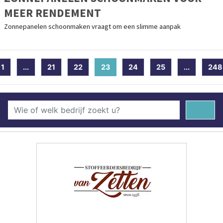
MEER RENDEMENT
Zonnepanelen schoonmaken vraagt om een slimme aanpak
1
...
21
22
23
(current)
24
25
...
248