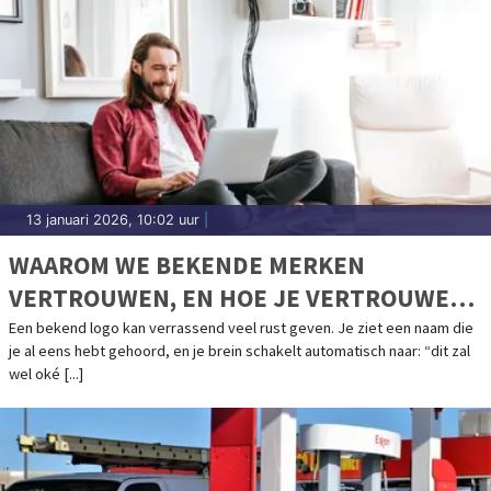
13 januari 2026, 10:02 uur
|
WAAROM WE BEKENDE MERKEN
VERTROUWEN, EN HOE JE VERTROUWEN
NIET VERWART MET GEWOONTE
Een bekend logo kan verrassend veel rust geven. Je ziet een naam die
je al eens hebt gehoord, en je brein schakelt automatisch naar: “dit zal
wel oké [...]