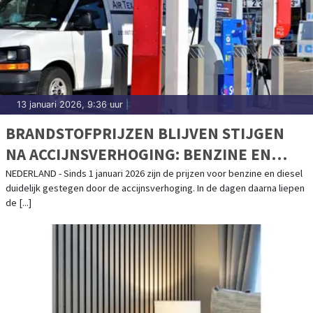
13 januari 2026, 9:36 uur
|
BRANDSTOFPRIJZEN BLIJVEN STIJGEN
NA ACCIJNSVERHOGING: BENZINE EN
DIESEL WEER DUURDER
NEDERLAND - Sinds 1 januari 2026 zijn de prijzen voor benzine en diesel
duidelijk gestegen door de accijnsverhoging. In de dagen daarna liepen
de [...]