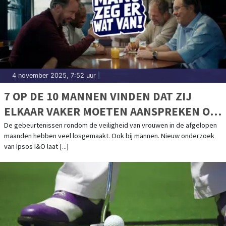
4 november 2025, 7:52 uur
|
7 OP DE 10 MANNEN VINDEN DAT ZIJ
ELKAAR VAKER MOETEN AANSPREKEN OP
SEKSUEEL GRENSOVERSCHRIJDEND
De gebeurtenissen rondom de veiligheid van vrouwen in de afgelopen
maanden hebben veel losgemaakt. Ook bij mannen. Nieuw onderzoek
GEDRAG NAAR VROUWEN
van Ipsos I&O laat [...]