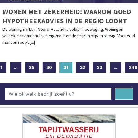
WONEN MET ZEKERHEID: WAAROM GOED
HYPOTHEEKADVIES IN DE REGIO LOONT
De woningmarkt in Noord-Holland is volop in beweging. Woningen
wisselen razendsnel van eigenaar en de prijzen blijven stevig. Voor veel
mensen roept [...]
1
...
29
30
31
(current)
32
33
...
248