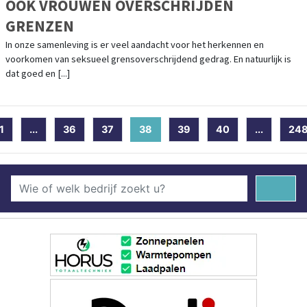
OOK VROUWEN OVERSCHRIJDEN
GRENZEN
In onze samenleving is er veel aandacht voor het herkennen en
voorkomen van seksueel grensoverschrijdend gedrag. En natuurlijk is
dat goed en [...]
1
...
36
37
38
(current)
39
40
...
24