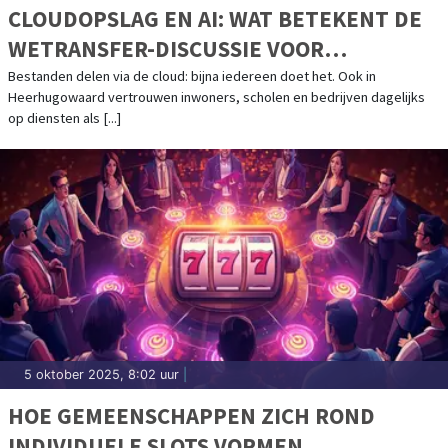
CLOUDOPSLAG EN AI: WAT BETEKENT DE
WETRANSFER-DISCUSSIE VOOR
HEERHUGOWAARD?
Bestanden delen via de cloud: bijna iedereen doet het. Ook in
Heerhugowaard vertrouwen inwoners, scholen en bedrijven dagelijks
op diensten als [...]
5 oktober 2025, 8:02 uur
|
HOE GEMEENSCHAPPEN ZICH ROND
INDIVIDUELE SLOTS VORMEN