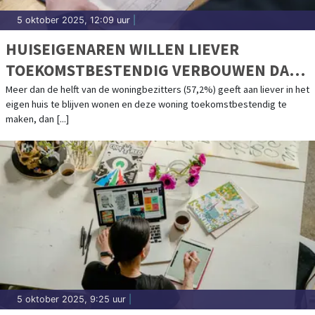
5 oktober 2025, 12:09 uur
|
HUISEIGENAREN WILLEN LIEVER
TOEKOMSTBESTENDIG VERBOUWEN DAN
VERHUIZEN EN DENKEN VAKER AAN
Meer dan de helft van de woningbezitters (57,2%) geeft aan liever in het
eigen huis te blijven wonen en deze woning toekomstbestendig te
MEDEBEWONING
maken, dan [...]
5 oktober 2025, 9:25 uur
|