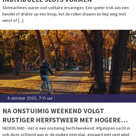
Slotmachines waren ooit solitaire ervaringen. Een speler trok aan een
hendel of drukte op een knop, liet de rollen draaien en liep weg met
winst of [...]
4 oktober 2025, 7:11 uur
|
NA ONSTUIMIG WEEKEND VOLGT
RUSTIGER HERFSTWEER MET HOGERE
TEMPERATUREN
NEDERLAND - Het is een onstuimig herfstweekend. Afgelopen nacht in
ook deze ochtend was er de nodige neerslag, gepaard met veel wind