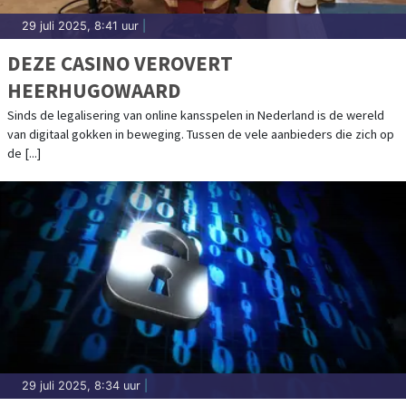
29 juli 2025, 8:41 uur
|
DEZE CASINO VEROVERT
HEERHUGOWAARD
Sinds de legalisering van online kansspelen in Nederland is de wereld
van digitaal gokken in beweging. Tussen de vele aanbieders die zich op
de [...]
29 juli 2025, 8:34 uur
|