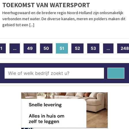
TOEKOMST VAN WATERSPORT
Heerhugowaard en de bredere regio Noord-Holland zijn onlosmakelijk
verbonden met water. De diverse kanalen, meren en polders maken dit
gebied tot een [...]
1
...
49
50
51
(current)
52
53
...
248