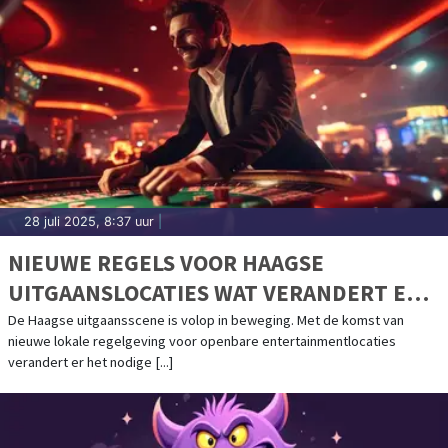
28 juli 2025, 8:37 uur
|
NIEUWE REGELS VOOR HAAGSE
UITGAANSLOCATIES WAT VERANDERT ER
VOOR BEZOEKERS
De Haagse uitgaansscene is volop in beweging. Met de komst van
nieuwe lokale regelgeving voor openbare entertainmentlocaties
verandert er het nodige [...]