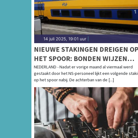
Coolplein in Heerhugowaard of het Waagplei
regio vind je hier!
14 juli 2025, 19:01 uur
|
NIEUWE STAKINGEN DREIGEN O
HET SPOOR: BONDEN WIJZEN
EINDAANBOD NS AF
NEDERLAND - Nadat er vorige maand al viermaal werd
gestaakt door het NS-personeel lijkt een volgende stak
op het spoor nabij. De achterban van de [...]