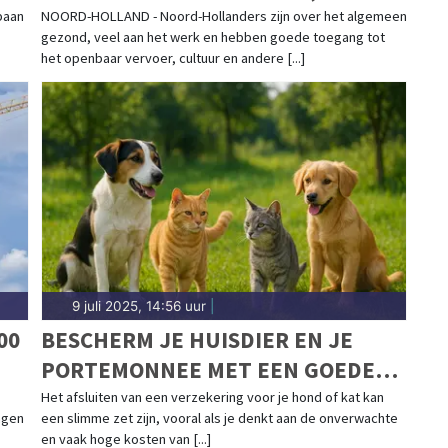
VRAAGT AANDACHT
baan
NOORD-HOLLAND - Noord-Hollanders zijn over het algemeen
gezond, veel aan het werk en hebben goede toegang tot
het openbaar vervoer, cultuur en andere [...]
9 juli 2025, 14:56 uur
|
00
BESCHERM JE HUISDIER EN JE
PORTEMONNEE MET EEN GOEDE
VERZEKERING
Het afsluiten van een verzekering voor je hond of kat kan
ngen
een slimme zet zijn, vooral als je denkt aan de onverwachte
en vaak hoge kosten van [...]