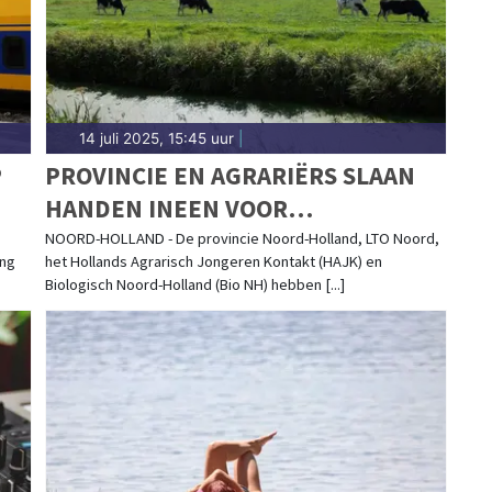
n in Alkmaar. Algemeen nieuws over het weer in de
14 juli 2025, 15:45 uur
|
P
PROVINCIE EN AGRARIËRS SLAAN
HANDEN INEEN VOOR
STIKSTOFAANPAK EN
NOORD-HOLLAND - De provincie Noord-Holland, LTO Noord,
ing
het Hollands Agrarisch Jongeren Kontakt (HAJK) en
NATUURHERSTEL
Biologisch Noord-Holland (Bio NH) hebben [...]