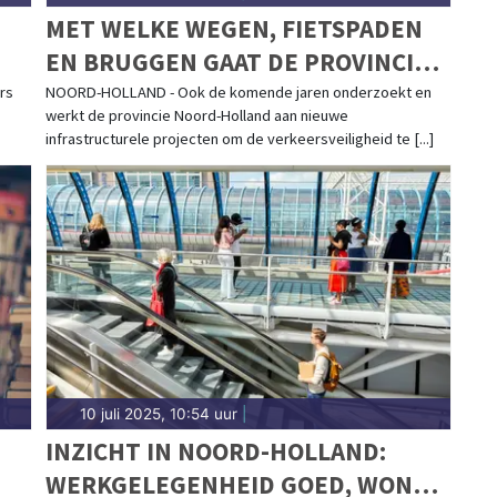
MET WELKE WEGEN, FIETSPADEN
EN BRUGGEN GAAT DE PROVINCIE
DE KOMENDE 8 JAAR AAN DE SLAG?
rs
NOORD-HOLLAND - Ook de komende jaren onderzoekt en
werkt de provincie Noord-Holland aan nieuwe
infrastructurele projecten om de verkeersveiligheid te [...]
10 juli 2025, 10:54 uur
|
INZICHT IN NOORD-HOLLAND:
WERKGELEGENHEID GOED, WONEN