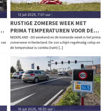
12 juli 2025, 7:01 uur
|
RUSTIGE ZOMERSE WEEK MET
PRIMA TEMPERATUREN VOOR DE
BOEG
NEDERLAND - Dit weekend en de komende week is het prima
g van
zomerweer in Nederland. De zon schijnt regelmatig volop en
de temperatuur is continu (ruim) [...]
10 juli 2025, 15:20 uur
|