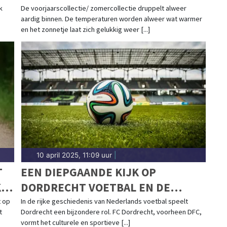
k
De voorjaarscollectie/ zomercollectie druppelt alweer
aardig binnen. De temperaturen worden alweer wat warmer
en het zonnetje laat zich gelukkig weer [...]
10 april 2025, 11:09 uur
|
T
EEN DIEPGAANDE KIJK OP
KE
DORDRECHT VOETBAL EN DE
LOKALE GESCHIEDENIS
t op
In de rijke geschiedenis van Nederlands voetbal speelt
t
Dordrecht een bijzondere rol. FC Dordrecht, voorheen DFC,
vormt het culturele en sportieve [...]