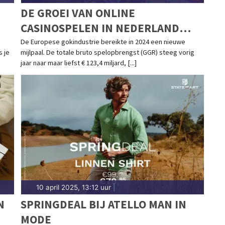
DE GROEI VAN ONLINE
CASINOSPELEN IN NEDERLAND
ROEPT ALLERLEI REGULERING
De Europese gokindustrie bereikte in 2024 een nieuwe
s je
mijlpaal. De totale bruto spelopbrengst (GGR) steeg vorig
VRAGEN OP
jaar naar maar liefst € 123,4 miljard, [...]
10 april 2025, 13:12 uur
|
N
SPRINGDEAL BIJ ATELLO MAN IN
MODE