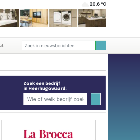
20.6 ℃
ct
Zoek een bedrijf
in Heerhugowaard: