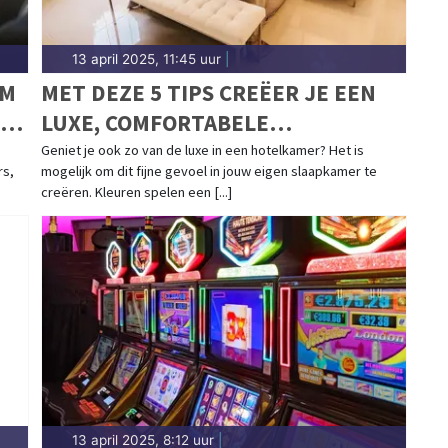
13 april 2025, 11:45 uur
|
OM
MET DEZE 5 TIPS CREËER JE EEN
JE
LUXE, COMFORTABELE
SLAAPKAMER
Geniet je ook zo van de luxe in een hotelkamer? Het is
rs,
mogelijk om dit fijne gevoel in jouw eigen slaapkamer te
creëren. Kleuren spelen een [...]
13 april 2025, 8:12 uur
|