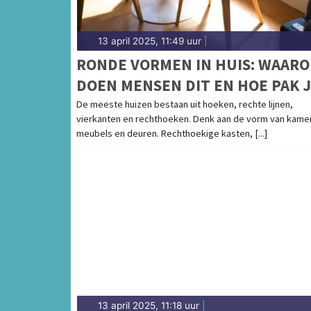
13 april 2025, 11:49 uur
|
RONDE VORMEN IN HUIS: WAAR
DOEN MENSEN DIT EN HOE PAK 
DIT AAN?
De meeste huizen bestaan uit hoeken, rechte lijnen,
vierkanten en rechthoeken. Denk aan de vorm van kame
meubels en deuren. Rechthoekige kasten, [...]
13 april 2025, 11:18 uur
|