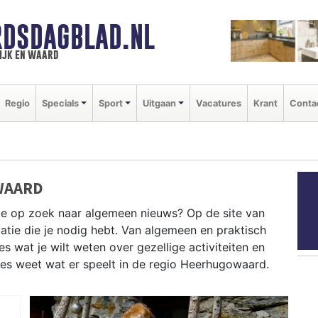
DSDAGBLAD.NL
ijk en waard
Regio
Specials
Sport
Uitgaan
Vacatures
Krant
Conta
WAARD
je op zoek naar algemeen nieuws? Op de site van
atie die je nodig hebt. Van algemeen en praktisch
 wat je wilt weten over gezellige activiteiten en
ies weet wat er speelt in de regio Heerhugowaard.
CHE INFORMATIE HEERHUGOWAARD