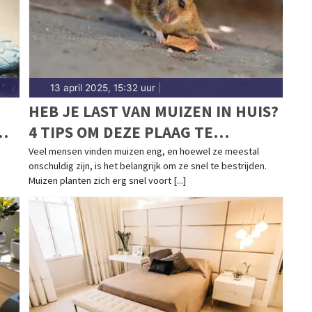
n in Alkmaar. Algemeen nieuws over het weer in de
13 april 2025, 15:32 uur
|
HEB JE LAST VAN MUIZEN IN HUIS?
4 TIPS OM DEZE PLAAG TE
BESTRIJDEN!
Veel mensen vinden muizen eng, en hoewel ze meestal
onschuldig zijn, is het belangrijk om ze snel te bestrijden.
Muizen planten zich erg snel voort [...]