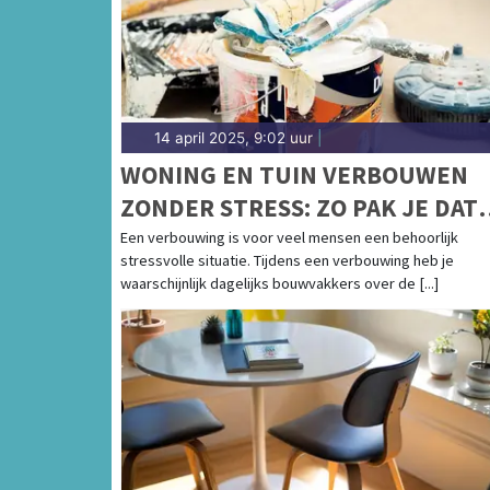
Coolplein in Heerhugowaard of het Waagplei
regio vind je hier!
14 april 2025, 9:02 uur
|
WONING EN TUIN VERBOUWEN
ZONDER STRESS: ZO PAK JE DAT
AAN!
Een verbouwing is voor veel mensen een behoorlijk
stressvolle situatie. Tijdens een verbouwing heb je
waarschijnlijk dagelijks bouwvakkers over de [...]