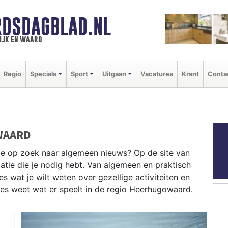
DSDAGBLAD.NL
ijk en waard
Regio
Specials
Sport
Uitgaan
Vacatures
Krant
Conta
WAARD
je op zoek naar algemeen nieuws? Op de site van
atie die je nodig hebt. Van algemeen en praktisch
 wat je wilt weten over gezellige activiteiten en
ies weet wat er speelt in de regio Heerhugowaard.
CHE INFORMATIE HEERHUGOWAARD