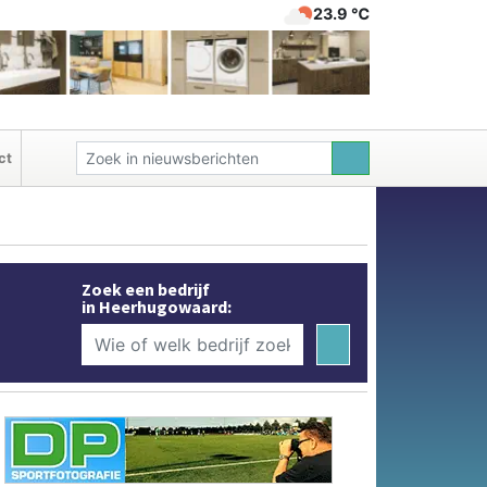
23.9 ℃
ct
Zoek een bedrijf
in Heerhugowaard: