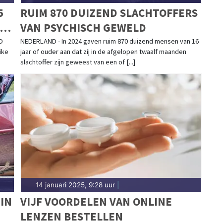
5
RUIM 870 DUIZEND SLACHTOFFERS
OP
VAN PSYCHISCH GEWELD
O
NEDERLAND - In 2024 gaven ruim 870 duizend mensen van 16
ike
jaar of ouder aan dat zij in de afgelopen twaalf maanden
slachtoffer zijn geweest van een of [...]
14 januari 2025, 9:28 uur
|
IN
VIJF VOORDELEN VAN ONLINE
LENZEN BESTELLEN