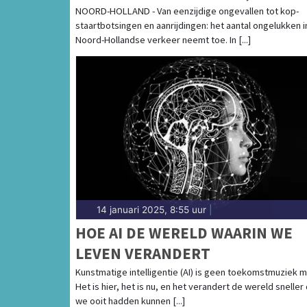
GESTEGEN
NOORD-HOLLAND - Van eenzijdige ongevallen tot kop-
staartbotsingen en aanrijdingen: het aantal ongelukken i
Noord-Hollandse verkeer neemt toe. In [...]
14 januari 2025, 8:55 uur
|
HOE AI DE WERELD WAARIN WE
LEVEN VERANDERT
Kunstmatige intelligentie (AI) is geen toekomstmuziek m
Het is hier, het is nu, en het verandert de wereld sneller
we ooit hadden kunnen [...]