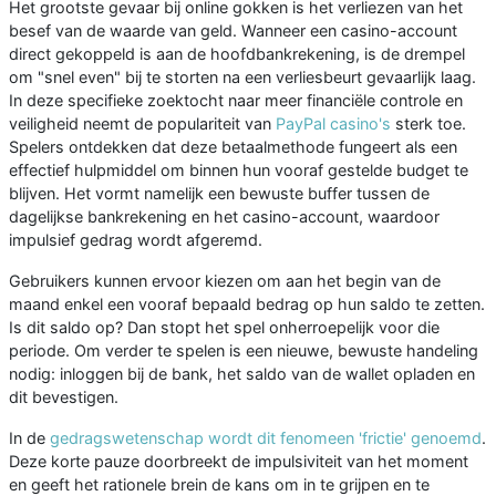
Het grootste gevaar bij online gokken is het verliezen van het
besef van de waarde van geld. Wanneer een casino-account
direct gekoppeld is aan de hoofdbankrekening, is de drempel
om "snel even" bij te storten na een verliesbeurt gevaarlijk laag.
In deze specifieke zoektocht naar meer financiële controle en
veiligheid neemt de populariteit van
PayPal casino's
sterk toe.
Spelers ontdekken dat deze betaalmethode fungeert als een
effectief hulpmiddel om binnen hun vooraf gestelde budget te
blijven. Het vormt namelijk een bewuste buffer tussen de
dagelijkse bankrekening en het casino-account, waardoor
impulsief gedrag wordt afgeremd.
Gebruikers kunnen ervoor kiezen om aan het begin van de
maand enkel een vooraf bepaald bedrag op hun saldo te zetten.
Is dit saldo op? Dan stopt het spel onherroepelijk voor die
periode. Om verder te spelen is een nieuwe, bewuste handeling
nodig: inloggen bij de bank, het saldo van de wallet opladen en
dit bevestigen.
In de
gedragswetenschap wordt dit fenomeen 'frictie' genoemd
.
Deze korte pauze doorbreekt de impulsiviteit van het moment
en geeft het rationele brein de kans om in te grijpen en te