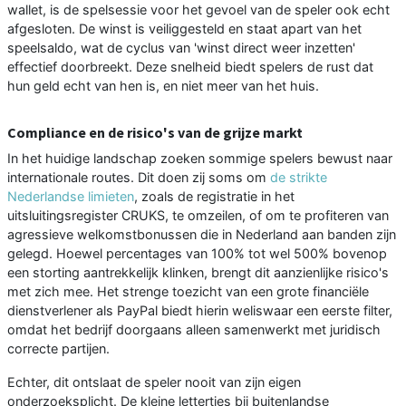
wallet, is de spelsessie voor het gevoel van de speler ook echt
afgesloten. De winst is veiliggesteld en staat apart van het
speelsaldo, wat de cyclus van 'winst direct weer inzetten'
effectief doorbreekt. Deze snelheid biedt spelers de rust dat
hun geld echt van hen is, en niet meer van het huis.
Compliance en de risico's van de grijze markt
In het huidige landschap zoeken sommige spelers bewust naar
internationale routes. Dit doen zij soms om
de strikte
Nederlandse limieten
, zoals de registratie in het
uitsluitingsregister CRUKS, te omzeilen, of om te profiteren van
agressieve welkomstbonussen die in Nederland aan banden zijn
gelegd. Hoewel percentages van 100% tot wel 500% bovenop
een storting aantrekkelijk klinken, brengt dit aanzienlijke risico's
met zich mee. Het strenge toezicht van een grote financiële
dienstverlener als PayPal biedt hierin weliswaar een eerste filter,
omdat het bedrijf doorgaans alleen samenwerkt met juridisch
correcte partijen.
Echter, dit ontslaat de speler nooit van zijn eigen
onderzoeksplicht. De kleine lettertjes bij buitenlandse