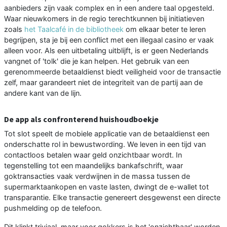
aanbieders zijn vaak complex en in een andere taal opgesteld.
Waar nieuwkomers in de regio terechtkunnen bij initiatieven
zoals
het Taalcafé in de bibliotheek
om elkaar beter te leren
begrijpen, sta je bij een conflict met een illegaal casino er vaak
alleen voor. Als een uitbetaling uitblijft, is er geen Nederlands
vangnet of 'tolk' die je kan helpen. Het gebruik van een
gerenommeerde betaaldienst biedt veiligheid voor de transactie
zelf, maar garandeert niet de integriteit van de partij aan de
andere kant van de lijn.
De app als confronterend huishoudboekje
Tot slot speelt de mobiele applicatie van de betaaldienst een
onderschatte rol in bewustwording. We leven in een tijd van
contactloos betalen waar geld onzichtbaar wordt. In
tegenstelling tot een maandelijks bankafschrift, waar
goktransacties vaak verdwijnen in de massa tussen de
supermarktaankopen en vaste lasten, dwingt de e-wallet tot
transparantie. Elke transactie genereert desgewenst een directe
pushmelding op de telefoon.
Dit klinkt triviaal, maar voor gokkers is het 'onzichtbaar' worden