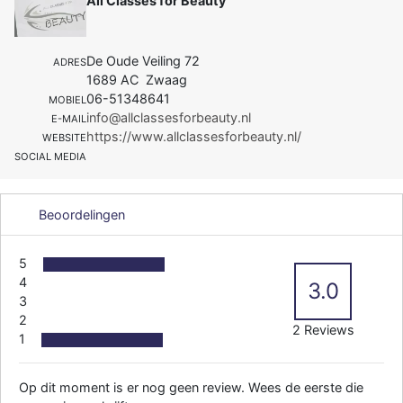
All Classes for Beauty
De Oude Veiling 72
ADRES
1689 AC Zwaag
06-51348641
MOBIEL
info@allclassesforbeauty.nl
E-MAIL
https://www.allclassesforbeauty.nl/
WEBSITE
SOCIAL MEDIA
Beoordelingen
5
4
3.0
3
2
2 Reviews
1
Op dit moment is er nog geen review. Wees de eerste die