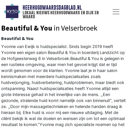
HEERHUGOWAARDSDAGBLAD.NL
lokaal nieuws heerhugowaard en dijk en
waard
Beautiful & You
in Velserbroek
Beautiful & You
Yvonne van Ewijk is huidspecialist. Sinds begin 2019 heeft
Yvonne een eigen salon Beautiful & You in boerderij Landzicht op
de Hofgeesterweg 6 in Velserbroek.Beautiful & You is gelegen in
een rustieke omgeving, waar men het gevoel krijgt dat er tijd
wordt genomen voor de klanten. Yvonne laat je in haar salon
kennismaken met meerdere huidspecialisaties zoals
huidverjonging, huidverbetering, huidproblemen, maar biedt ook
ontspanning. Naast huidspecialisaties heeft Yvonne altijd een
grote interesse gehad in het innerlijke van de mens. ,,Een
gezonde, stralende huid komt namelijk ook van binnenuit’’, vertelt
ze. ,,Door mijn massagetechnieken en helende handen draag ik
hieraan bij. Elke huid is voor mij een nieuwe uitdaging. Met de
cliënt bekijk ik wat de doelen en wensen zijn om tot een optimaal
resultaat te komen.’’Yvonne mag zich specialiste noemen op het