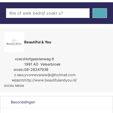
Beautiful & You
Hofgeesterweg 6
ADRES
1991 AD Velserbroek
06-28247938
MOBIEL
yvonnevanewijk@hotmail.com
E-MAIL
http://www.beautifulandyou.nl/
WEBSITE
SOCIAL MEDIA
Beoordelingen