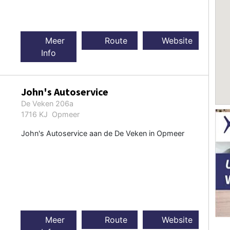
Meer
Route
Website
Info
John's Autoservice
De Veken 206a
1716 KJ Opmeer
John's Autoservice aan de De Veken in Opmeer
Meer
Route
Website