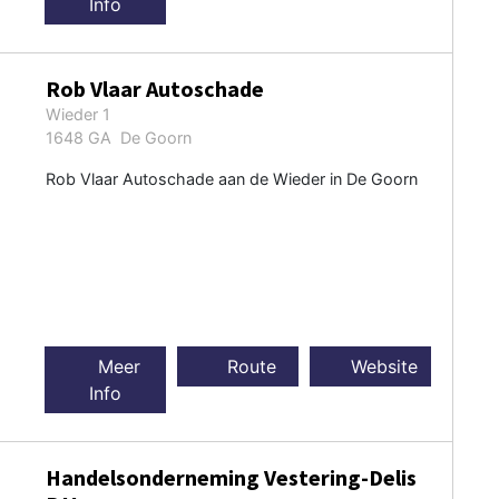
Info
Rob Vlaar Autoschade
Wieder 1
1648 GA De Goorn
Rob Vlaar Autoschade aan de Wieder in De Goorn
Meer
Route
Website
Info
Handelsonderneming Vestering-Delis