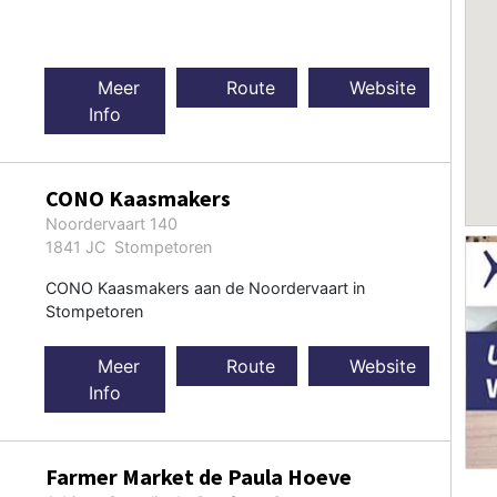
Meer
Route
Website
Info
CONO Kaasmakers
Noordervaart 140
1841 JC Stompetoren
CONO Kaasmakers aan de Noordervaart in
Stompetoren
Meer
Route
Website
Info
Farmer Market de Paula Hoeve