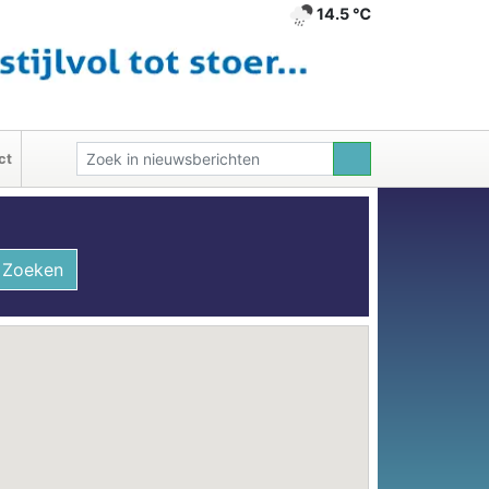
14.5 ℃
ct
Zoeken