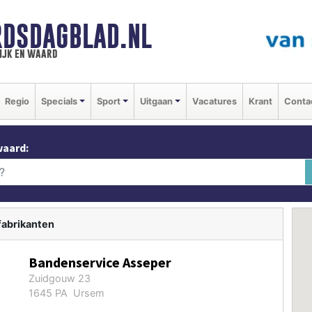
DSDAGBLAD.NL
ijk en waard
Regio
Specials
Sport
Uitgaan
Vacatures
Krant
Conta
waard:
fabrikanten
Bandenservice Asseper
Zuidgouw 23
1645 PA Ursem