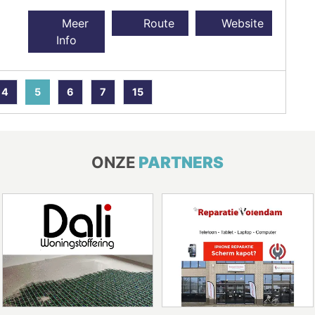
Meer
Route
Website
Info
4
5
6
7
15
ONZE
PARTNERS