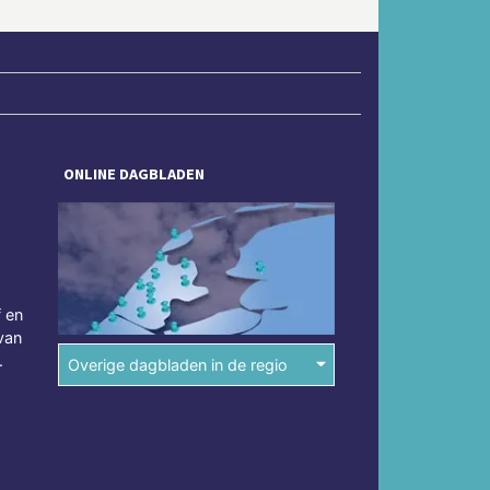
ONLINE DAGBLADEN
f en
van
.
Overige dagbladen in de regio