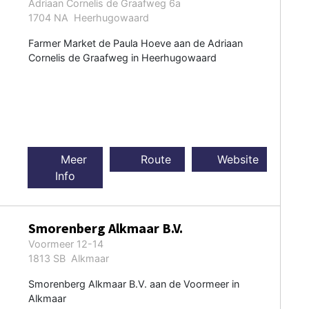
Adriaan Cornelis de Graafweg 6a
1704 NA Heerhugowaard
Farmer Market de Paula Hoeve aan de Adriaan
Cornelis de Graafweg in Heerhugowaard
Meer
Route
Website
Info
Smorenberg Alkmaar B.V.
Voormeer 12-14
1813 SB Alkmaar
Smorenberg Alkmaar B.V. aan de Voormeer in
Alkmaar