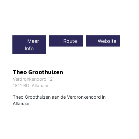
Meer
Route
Website
Info
Theo Groothuizen
Verdronkenoord 121
1811 BD Alkmaar
Theo Groothuizen aan de Verdronkenoord in
Alkmaar