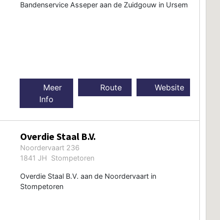
Bandenservice Asseper aan de Zuidgouw in Ursem
Meer
Route
Website
Info
Overdie Staal B.V.
Noordervaart 236
1841 JH Stompetoren
Overdie Staal B.V. aan de Noordervaart in
Stompetoren