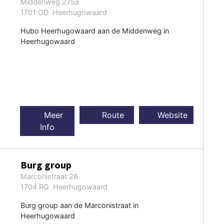
Middenweg 275a
1701 GD Heerhugowaard
Hubo Heerhugowaard aan de Middenweg in
Heerhugowaard
Meer
Route
Website
Info
Burg group
Marconistraat 26
1704 RG Heerhugowaard
Burg group aan de Marconistraat in
Heerhugowaard