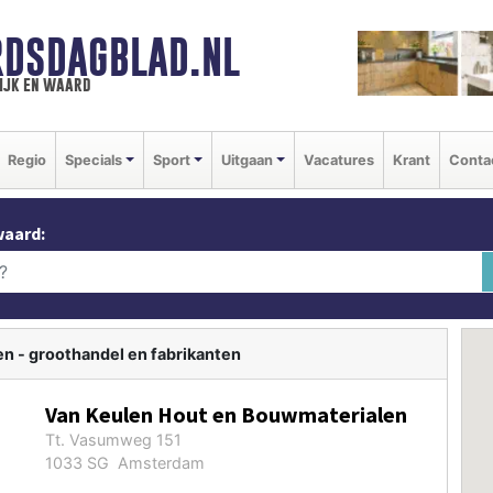
DSDAGBLAD.NL
ijk en waard
Regio
Specials
Sport
Uitgaan
Vacatures
Krant
Conta
waard:
n - groothandel en fabrikanten
Van Keulen Hout en Bouwmaterialen
Tt. Vasumweg 151
1033 SG Amsterdam