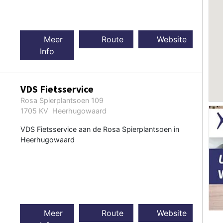
Meer
Route
Website
Info
VDS Fietsservice
Rosa Spierplantsoen 109
1705 KV Heerhugowaard
VDS Fietsservice aan de Rosa Spierplantsoen in
Heerhugowaard
Meer
Route
Website