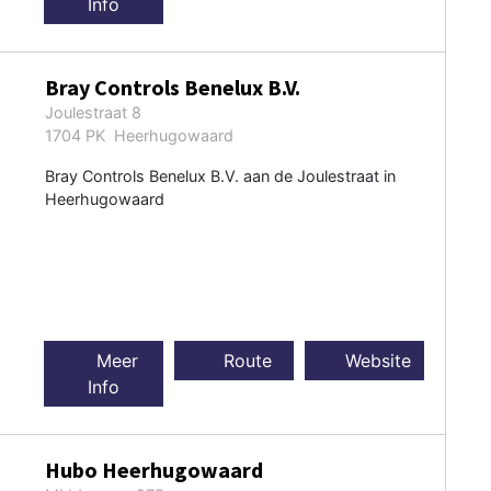
Info
Bray Controls Benelux B.V.
Joulestraat 8
1704 PK Heerhugowaard
Bray Controls Benelux B.V. aan de Joulestraat in
Heerhugowaard
Meer
Route
Website
Info
Hubo Heerhugowaard