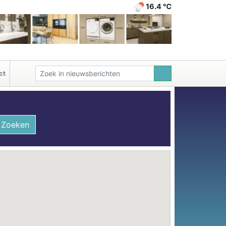
16.4 ℃
ct
Zoeken