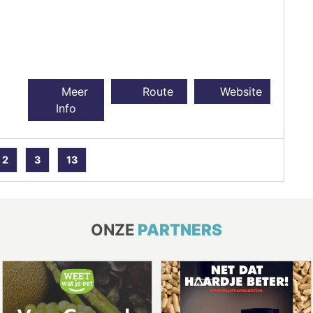
Meer
Route
Website
Info
2
3
13
ONZE
PARTNERS