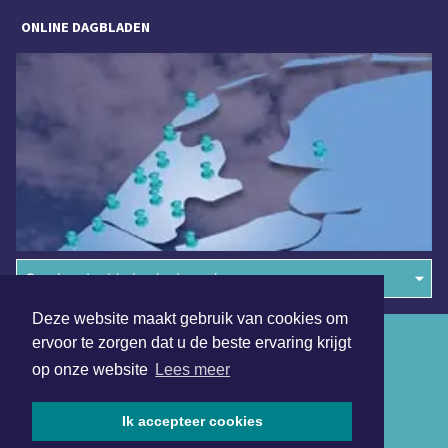
ONLINE DAGBLADEN
Overige dagbladen in de regio
Deze website maakt gebruik van cookies om
Algemene voorwaarden
ervoor te zorgen dat u de beste ervaring krijgt
op onze website
Lees meer
Disclaimer
Privacy Statement
Ik accepteer cookies