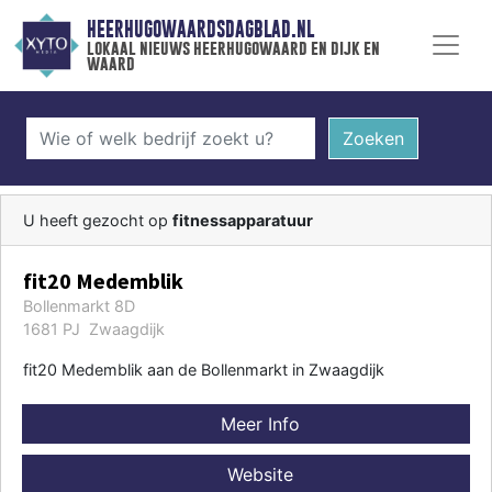
HEERHUGOWAARDSDAGBLAD.NL
lokaal nieuws heerhugowaard en dijk en
waard
Zoeken
U heeft gezocht op
fitnessapparatuur
fit20 Medemblik
Bollenmarkt 8D
1681 PJ Zwaagdijk
fit20 Medemblik aan de Bollenmarkt in Zwaagdijk
Meer Info
Website