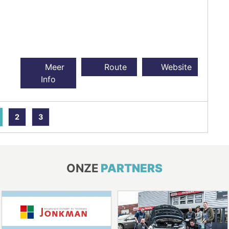
Meer
Route
Website
Info
2
3
ONZE
PARTNERS