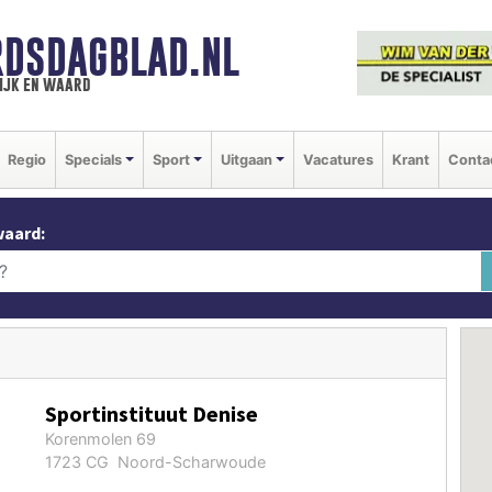
DSDAGBLAD.NL
ijk en waard
Regio
Specials
Sport
Uitgaan
Vacatures
Krant
Conta
waard:
Sportinstituut Denise
Korenmolen 69
1723 CG Noord-Scharwoude