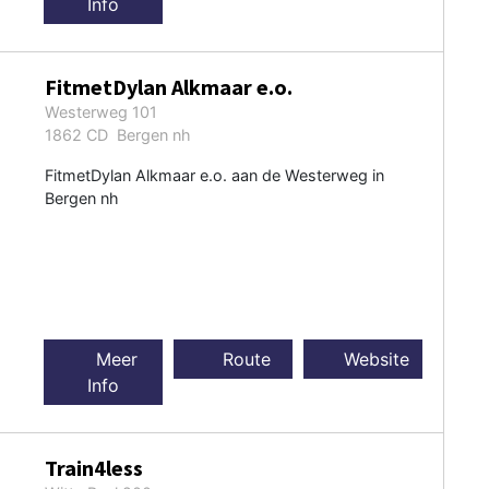
Info
FitmetDylan Alkmaar e.o.
Westerweg 101
1862 CD Bergen nh
FitmetDylan Alkmaar e.o. aan de Westerweg in
Bergen nh
Meer
Route
Website
Info
Train4less