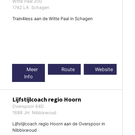
Witte Paal 200
1742 LA Schagen
Train4less aan de Witte Paal in Schagen
Meer
Route
Website
Info
Lijfstijlcoach regio Hoorn
Overspoor 64D
1688 JH Nibbixwoud
Lijfstijlcoach regio Hoorn aan de Overspoor in
Nibbixwoud