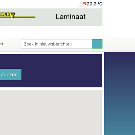
20.2 ℃
ct
Zoeken