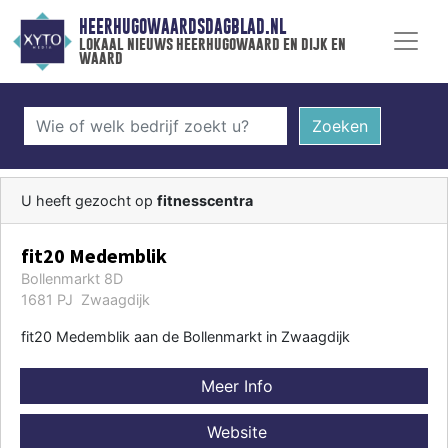
HEERHUGOWAARDSDAGBLAD.NL
lokaal nieuws heerhugowaard en dijk en
waard
Zoeken
U heeft gezocht op
fitnesscentra
fit20 Medemblik
Bollenmarkt 8D
1681 PJ Zwaagdijk
fit20 Medemblik aan de Bollenmarkt in Zwaagdijk
Meer Info
Website