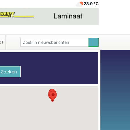
23.9 ℃
ct
Zoeken