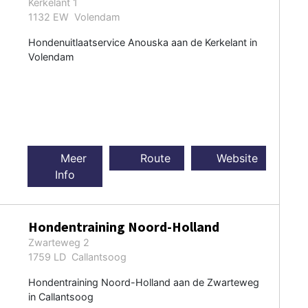
Kerkelant 1
1132 EW Volendam
Hondenuitlaatservice Anouska aan de Kerkelant in
Volendam
Meer
Route
Website
Info
Hondentraining Noord-Holland
Zwarteweg 2
1759 LD Callantsoog
Hondentraining Noord-Holland aan de Zwarteweg
in Callantsoog