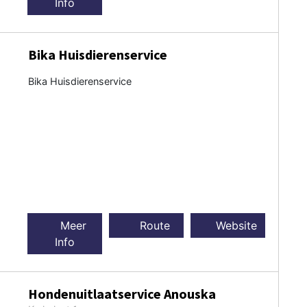
Info
Bika Huisdierenservice
Bika Huisdierenservice
Meer
Route
Website
Info
Hondenuitlaatservice Anouska