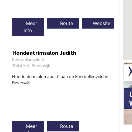
Meer
Route
Website
Info
Hondentrimsalon Judith
Kerkbollenveld 3
1944 HK Beverwijk
Hondentrimsalon Judith aan de Kerkbollenveld in
Beverwijk
Meer
Route