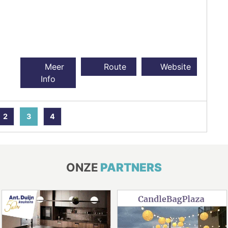
Meer
Route
Website
Info
2
3
4
ONZE
PARTNERS