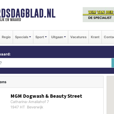
DSDAGBLAD.NL
ijk en waard
Regio
Specials
Sport
Uitgaan
Vacatures
Krant
Conta
waard:
lons
MGM Dogwash & Beauty Street
Catharina-Amaliahof 7
1947 HT Beverwijk