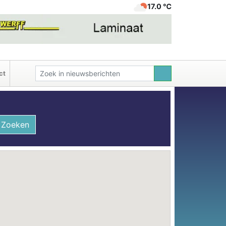
17.0 ℃
ct
Zoeken