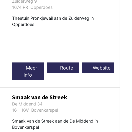
Zuiderweg 9
1674 PR Opperdoes
Theetuin Pronkjewail aan de Zuiderweg in
Opperdoes
Meer
Route
Website
Info
Smaak van de Streek
De Middend 34
1611 KW Bovenkarspel
Smaak van de Streek aan de De Middend in
Bovenkarspel