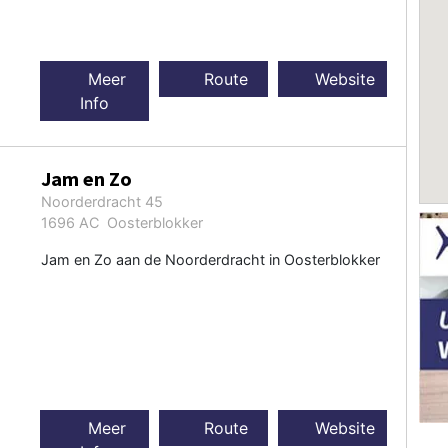
Meer
Route
Website
Info
Jam en Zo
Noorderdracht 45
1696 AC Oosterblokker
Jam en Zo aan de Noorderdracht in Oosterblokker
Meer
Route
Website