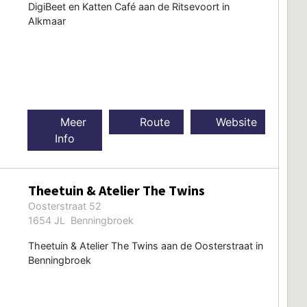
DigiBeet en Katten Café aan de Ritsevoort in
Alkmaar
Meer
Route
Website
Info
Theetuin & Atelier The Twins
Oosterstraat 52
1654 JL Benningbroek
Theetuin & Atelier The Twins aan de Oosterstraat in
Benningbroek