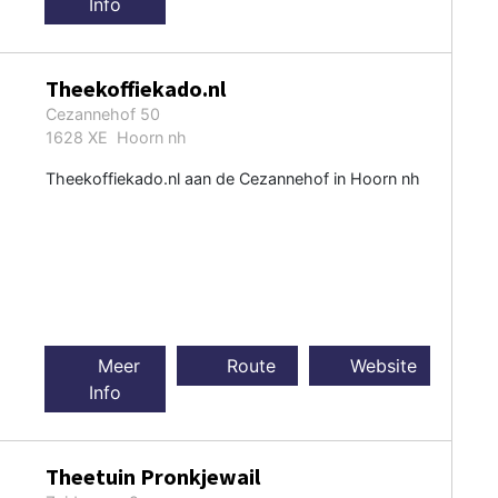
Info
Theekoffiekado.nl
Cezannehof 50
1628 XE Hoorn nh
Theekoffiekado.nl aan de Cezannehof in Hoorn nh
Meer
Route
Website
Info
Theetuin Pronkjewail