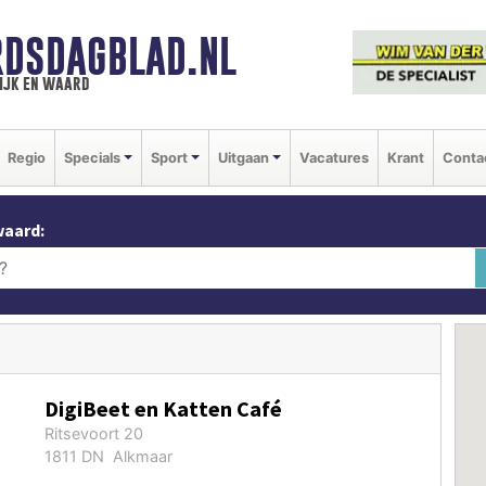
DSDAGBLAD.NL
ijk en waard
Regio
Specials
Sport
Uitgaan
Vacatures
Krant
Conta
waard:
DigiBeet en Katten Café
Ritsevoort 20
1811 DN Alkmaar