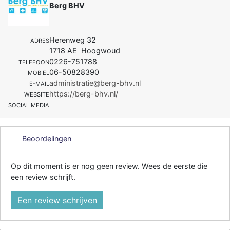
Berg BHV
Herenweg 32
ADRES
1718 AE Hoogwoud
0226-751788
TELEFOON
06-50828390
MOBIEL
administratie@berg-bhv.nl
E-MAIL
https://berg-bhv.nl/
WEBSITE
SOCIAL MEDIA
Beoordelingen
Op dit moment is er nog geen review. Wees de eerste die
een review schrijft.
Een review schrijven