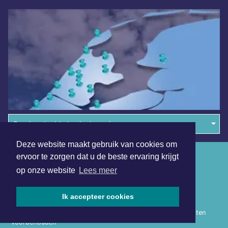
Overige dagbladen in de regio
Deze website maakt gebruik van cookies om
Algemene voorwaarden
ervoor te zorgen dat u de beste ervaring krijgt
op onze website
Lees meer
Disclaimer
Privacy Statement
Ik accepteer cookies
Copyright (c) 2026 | Heerhugowaardsdagblad.nl - Alle rechten
voorbehouden