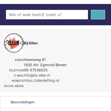
Bij Ellen
Herenweg 91
ADRES
1935 AH Egmond Binnen
06-57536025
TELEFOON
info@bij-ellen.nl
E-MAIL
https://ellenliefting.nl/
WEBSITE
SOCIAL MEDIA
Beoordelingen