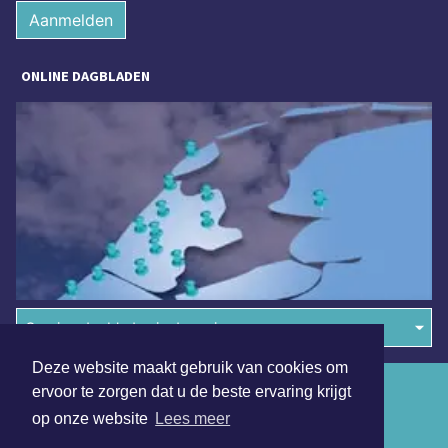
Aanmelden
ONLINE DAGBLADEN
Overige dagbladen in de regio
Deze website maakt gebruik van cookies om
Algemene voorwaarden
ervoor te zorgen dat u de beste ervaring krijgt
op onze website
Lees meer
Disclaimer