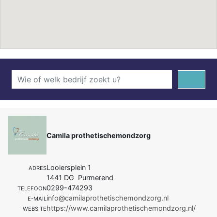
Camila prothetischemondzorg
Looiersplein 1
ADRES
1441 DG Purmerend
0299-474293
TELEFOON
info@camilaprothetischemondzorg.nl
E-MAIL
https://www.camilaprothetischemondzorg.nl/
WEBSITE