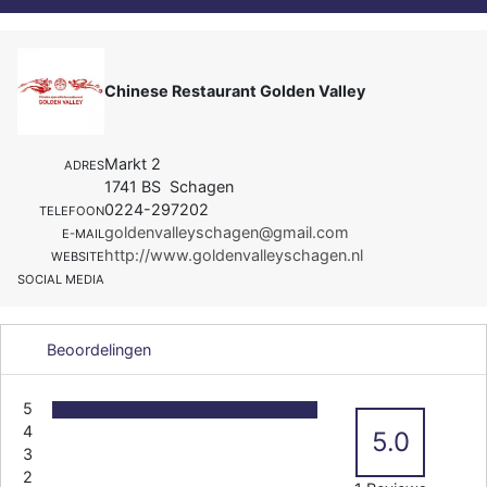
Chinese Restaurant Golden Valley
Markt 2
ADRES
1741 BS Schagen
0224-297202
TELEFOON
goldenvalleyschagen@gmail.com
E-MAIL
http://www.goldenvalleyschagen.nl
WEBSITE
SOCIAL MEDIA
Beoordelingen
5
4
5.0
3
2