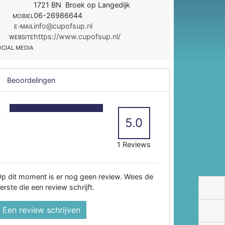
1721 BN Broek op Langedijk
06-26986644
MOBIEL
info@cupofsup.nl
E-MAIL
https://www.cupofsup.nl/
WEBSITE
OCIAL MEDIA
Beoordelingen
5
4
5.0
3
2
1 Reviews
p dit moment is er nog geen review. Wees de
erste die een review schrijft.
Een review schrijven