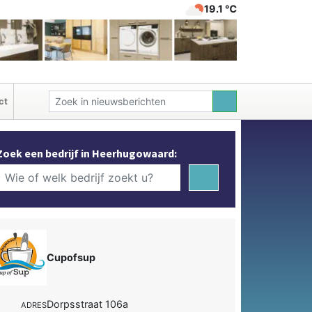
19.1 ℃
ct
Zoek een bedrijf in Heerhugowaard:
Cupofsup
Dorpsstraat 106a
ADRES