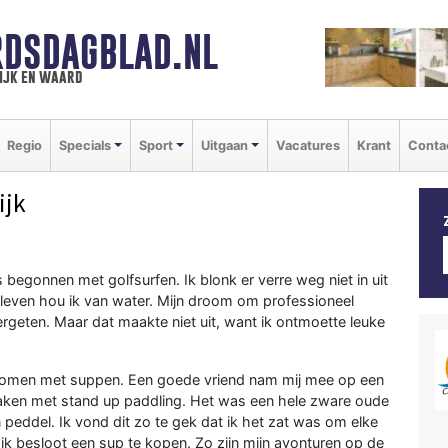
DSDAGBLAD.NL
ijk en waard
Regio
Specials
Sport
Uitgaan
Vacatures
Krant
Conta
ijk
begonnen met golfsurfen. Ik blonk er verre weg niet in uit
 leven hou ik van water. Mijn droom om professioneel
rgeten. Maar dat maakte niet uit, want ik ontmoette leuke
gekomen met suppen. Een goede vriend nam mij mee op een
 maken met stand up paddling. Het was een hele zware oude
peddel. Ik vond dit zo te gek dat ik het zat was om elke
 ik besloot een sup te kopen. Zo zijn mijn avonturen op de