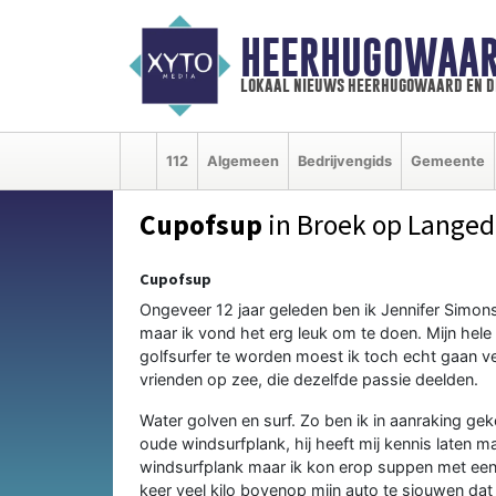
HEERHUGOWAAR
lokaal nieuws heerhugowaard en d
112
Algemeen
Bedrijvengids
Gemeente
Cupofsup
in Broek op Langed
Cupofsup
Ongeveer 12 jaar geleden ben ik Jennifer Simons 
maar ik vond het erg leuk om te doen. Mijn hele
golfsurfer te worden moest ik toch echt gaan ve
vrienden op zee, die dezelfde passie deelden.
Water golven en surf. Zo ben ik in aanraking 
oude windsurfplank, hij heeft mij kennis laten
windsurfplank maar ik kon erop suppen met een 
keer veel kilo bovenop mijn auto te sjouwen dat