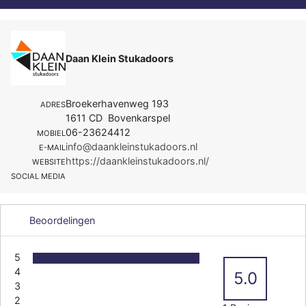
Daan Klein Stukadoors
Broekerhavenweg 193
ADRES
1611 CD Bovenkarspel
06-23624412
MOBIEL
info@daankleinstukadoors.nl
E-MAIL
https://daankleinstukadoors.nl/
WEBSITE
SOCIAL MEDIA
Beoordelingen
5
4
5.0
3
2