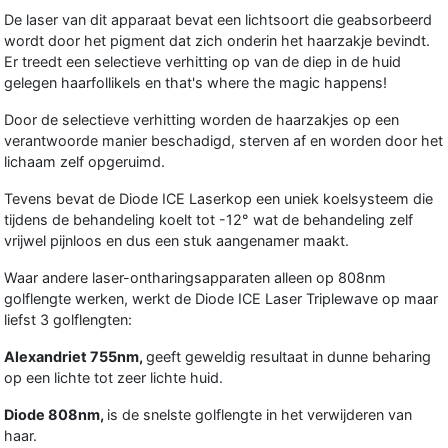
De laser van dit apparaat bevat een lichtsoort die geabsorbeerd
wordt door het pigment dat zich onderin het haarzakje bevindt.
Er treedt een selectieve verhitting op van de diep in de huid
gelegen haarfollikels en that's where the magic happens!
Door de selectieve verhitting worden de haarzakjes op een
verantwoorde manier beschadigd, sterven af en worden door het
lichaam zelf opgeruimd.
Tevens bevat de Diode ICE Laserkop een uniek koelsysteem die
tijdens de behandeling koelt tot -12° wat de behandeling zelf
vrijwel pijnloos en dus een stuk aangenamer maakt.
Waar andere laser-ontharingsapparaten alleen op 808nm
golflengte werken, werkt de Diode ICE Laser Triplewave op maar
liefst 3 golflengten:
Alexandriet 755nm,
geeft geweldig resultaat in dunne beharing
op een lichte tot zeer lichte huid.
Diode 808nm,
is de snelste golflengte in het verwijderen van
haar.