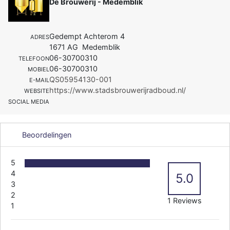
De Brouwerij - Medemblik
Gedempt Achterom 4
ADRES
1671 AG Medemblik
06-30700310
TELEFOON
06-30700310
MOBIEL
QS05954130-001
E-MAIL
https://www.stadsbrouwerijradboud.nl/
WEBSITE
SOCIAL MEDIA
Beoordelingen
5
4
5.0
3
2
1 Reviews
1