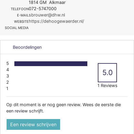
1814 GM Alkmaar
072-5747000
TELEFOON
sbrouwer@dhw.nl
E-MAIL
https://dehoogewaerder.nl/
WEBSITE
SOCIAL MEDIA
Beoordelingen
5
4
5.0
3
2
1 Reviews
1
Op dit moment is er nog geen review. Wees de eerste die
een review schrijft.
Een review schrijven