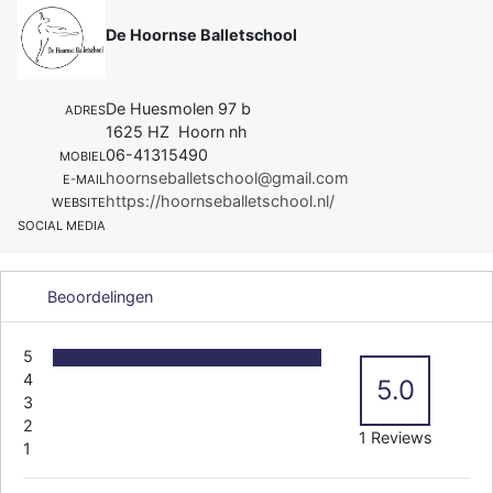
De Hoornse Balletschool
De Huesmolen 97 b
ADRES
1625 HZ Hoorn nh
06-41315490
MOBIEL
hoornseballetschool@gmail.com
E-MAIL
https://hoornseballetschool.nl/
WEBSITE
SOCIAL MEDIA
Beoordelingen
5
4
5.0
3
2
1 Reviews
1