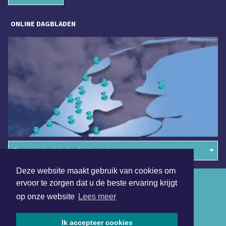
ONLINE DAGBLADEN
Overige dagbladen in de regio
Deze website maakt gebruik van cookies om
Algemene voorwaarden
ervoor te zorgen dat u de beste ervaring krijgt
op onze website
Lees meer
Disclaimer
Privacy Statement
Ik accepteer cookies