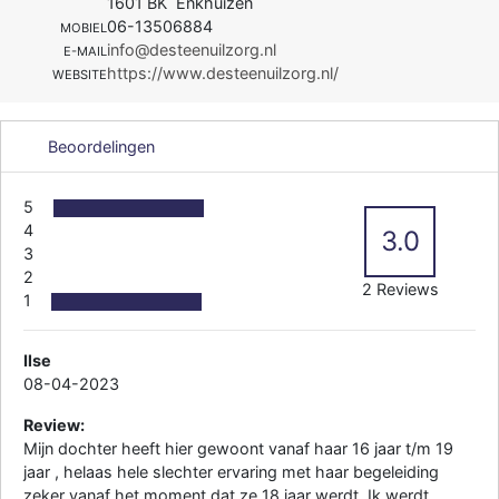
1601 BK Enkhuizen
06-13506884
MOBIEL
info@desteenuilzorg.nl
E-MAIL
https://www.desteenuilzorg.nl/
WEBSITE
Beoordelingen
5
4
3.0
3
2
2 Reviews
1
Ilse
08-04-2023
Review:
Mijn dochter heeft hier gewoont vanaf haar 16 jaar t/m 19
jaar , helaas hele slechter ervaring met haar begeleiding
zeker vanaf het moment dat ze 18 jaar werdt. Ik werdt