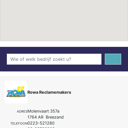
Rowa Reclamemakers
Molenvaart 357a
ADRES
1764 AR Breezand
0223-521280
TELEFOON