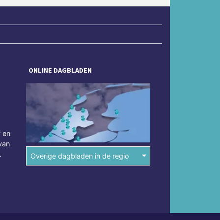
ONLINE DAGBLADEN
f en
van
.
Overige dagbladen in de regio