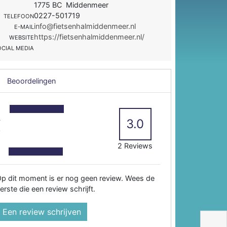
1775 BC Middenmeer
0227-501719
TELEFOON
info@fietsenhalmiddenmeer.nl
E-MAIL
https://fietsenhalmiddenmeer.nl/
WEBSITE
OCIAL MEDIA
Beoordelingen
5
4
3.0
3
2
2 Reviews
p dit moment is er nog geen review. Wees de
erste die een review schrijft.
Een review schrijven