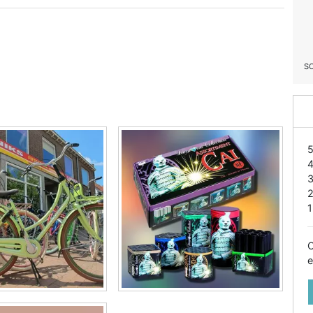
S
1
O
e