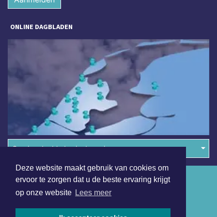
ONLINE DAGBLADEN
Overige dagbladen in de regio
Deze website maakt gebruik van cookies om
Algemene voorwaarden
ervoor te zorgen dat u de beste ervaring krijgt
op onze website
Lees meer
Disclaimer
Privacy Statement