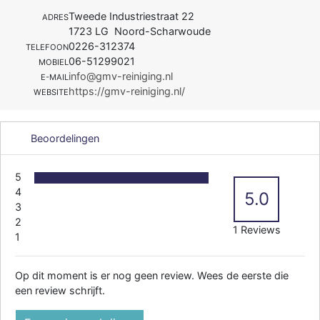
Tweede Industriestraat 22
ADRES
1723 LG Noord-Scharwoude
0226-312374
TELEFOON
06-51299021
MOBIEL
info@gmv-reiniging.nl
E-MAIL
https://gmv-reiniging.nl/
WEBSITE
Beoordelingen
5
4
5.0
3
2
1 Reviews
1
Op dit moment is er nog geen review. Wees de eerste die
een review schrijft.