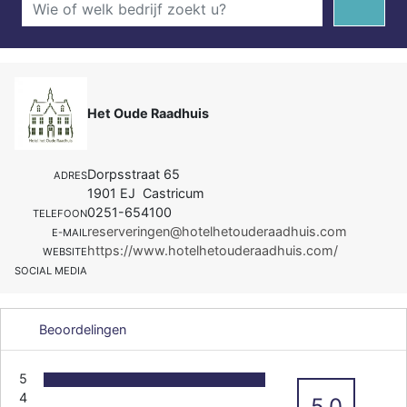
Het Oude Raadhuis
Dorpsstraat 65
ADRES
1901 EJ Castricum
0251-654100
TELEFOON
reserveringen@hotelhetouderaadhuis.com
E-MAIL
https://www.hotelhetouderaadhuis.com/
WEBSITE
SOCIAL MEDIA
Beoordelingen
5
4
5.0