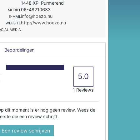
1448 XP Purmerend
06-48210633
MOBIEL
info@hoezo.nu
E-MAIL
http://www.hoezo.nu
WEBSITE
OCIAL MEDIA
Beoordelingen
5
4
5.0
3
2
1 Reviews
p dit moment is er nog geen review. Wees de
erste die een review schrijft.
Een review schrijven