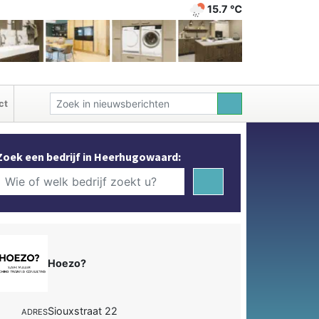
15.7 ℃
ct
Zoek een bedrijf in Heerhugowaard:
Hoezo?
Siouxstraat 22
ADRES