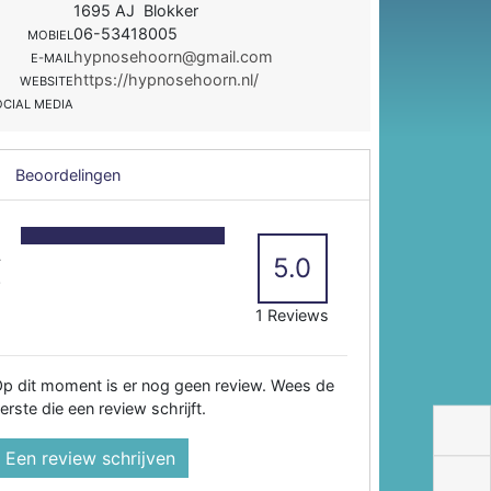
1695 AJ Blokker
06-53418005
MOBIEL
hypnosehoorn@gmail.com
E-MAIL
https://hypnosehoorn.nl/
WEBSITE
OCIAL MEDIA
Beoordelingen
5
4
5.0
3
2
1 Reviews
p dit moment is er nog geen review. Wees de
erste die een review schrijft.
Een review schrijven