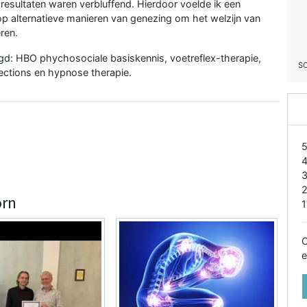
 resultaten waren verbluffend. Hierdoor voelde ik een
 alternatieve manieren van genezing om het welzijn van
ren.
gd: HBO phychosociale basiskennis, voetreflex-therapie,
S
nections en hypnose therapie.
orn
1
O
e