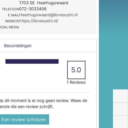
1703 SE Heerhugowaard
072-3033406
TELEFOON
Heerhugowaard@ilovesushi.nl
E-MAIL
https://ilovesushi.nl/
WEBSITE
OCIAL MEDIA
Beoordelingen
5
4
5.0
3
2
1 Reviews
p dit moment is er nog geen review. Wees de
erste die een review schrijft.
Een review schrijven