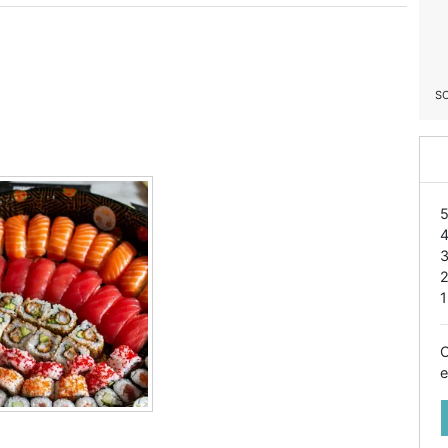
S
1
O
e