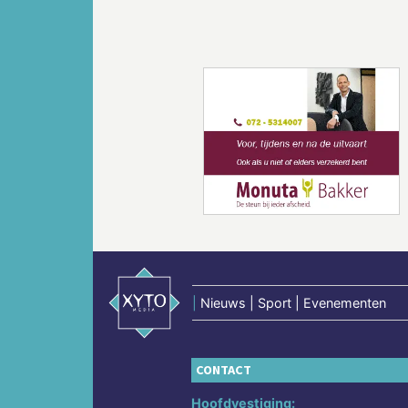
Vorige
|
Nieuws | Sport | Evenementen
CONTACT
Hoofdvestiging: