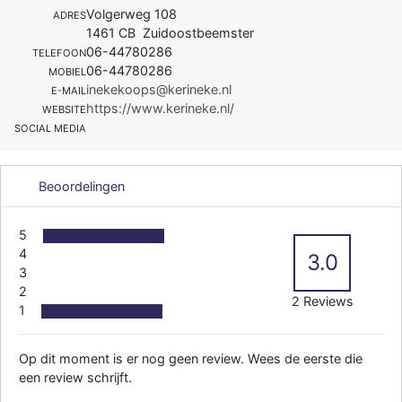
Volgerweg 108
ADRES
1461 CB Zuidoostbeemster
06-44780286
TELEFOON
06-44780286
MOBIEL
inekekoops@kerineke.nl
E-MAIL
https://www.kerineke.nl/
WEBSITE
SOCIAL MEDIA
Beoordelingen
5
4
3.0
3
2
2 Reviews
1
Op dit moment is er nog geen review. Wees de eerste die
een review schrijft.