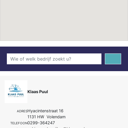
Klaas Puul
Hyacintenstraat 16
ADRES
1131 HW Volendam
0299-364247
TELEFOON