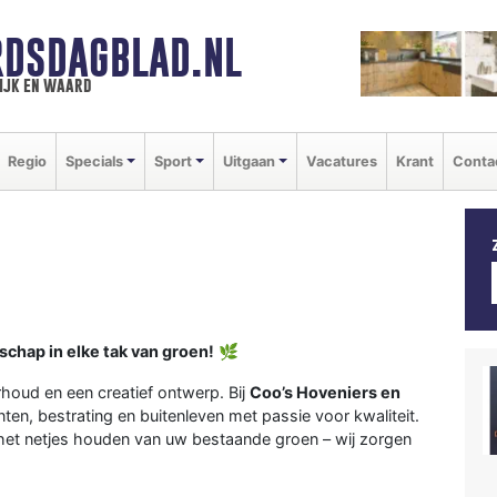
DSDAGBLAD.NL
ijk en waard
Regio
Specials
Sport
Uitgaan
Vacatures
Krant
Conta
chap in elke tak van groen!
🌿
houd en een creatief ontwerp. Bij
Coo’s Hoveniers en
en, bestrating en buitenleven met passie voor kwaliteit.
het netjes houden van uw bestaande groen – wij zorgen