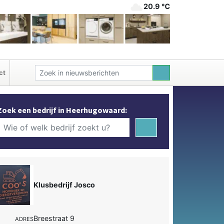
20.9 ℃
ct
Zoek een bedrijf in Heerhugowaard:
Klusbedrijf Josco
Breestraat 9
ADRES