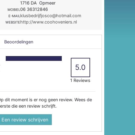
1716 DA Opmeer
06 36312846
MOBIEL
klusbedrijfjosco@hotmail.com
E-MAIL
http://www.coohoveniers.nl
WEBSITE
Beoordelingen
5
4
5.0
3
2
1 Reviews
p dit moment is er nog geen review. Wees de
erste die een review schrijft.
Een review schrijven