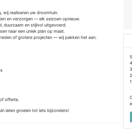
 wij realiseren uw droomtuin.
en en verzorgen — elk seizoen opnieuw.
, duurzaam en stijlvol uitgevoerd.
en naar een uniek plan op maat.
eden of grotere projecten — wij pakken het aan.
es
1
O
f offerte.
e
in laten groeien tot iets bijzonders!