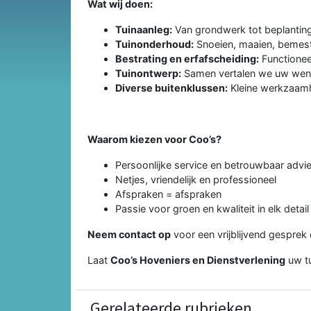
Wat wij doen:
Tuinaanleg:
Van grondwerk tot beplanting,
Tuinonderhoud:
Snoeien, maaien, bemest
Bestrating en erfafscheiding:
Functioneel
Tuinontwerp:
Samen vertalen we uw wens
Diverse buitenklussen:
Kleine werkzaamh
Waarom kiezen voor Coo’s?
Persoonlijke service en betrouwbaar advi
Netjes, vriendelijk en professioneel
Afspraken = afspraken
Passie voor groen en kwaliteit in elk detail
Neem contact op
voor een vrijblijvend gesprek o
Laat
Coo’s Hoveniers en Dienstverlening
uw tu
Gerelateerde rubrieken