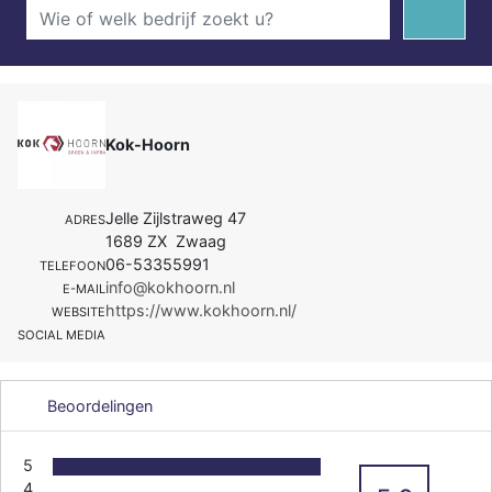
Kok-Hoorn
Jelle Zijlstraweg 47
ADRES
1689 ZX Zwaag
06-53355991
TELEFOON
info@kokhoorn.nl
E-MAIL
https://www.kokhoorn.nl/
WEBSITE
SOCIAL MEDIA
Beoordelingen
5
4