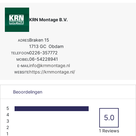
KRN Montage B.V.
Braken 15
ADRES
1713 GC Obdam
0226-357772
TELEFOON
06-54228941
MOBIEL
info@krnmontage.nl
E-MAIL
https://krnmontage.nl/
WEBSITE
Beoordelingen
5
4
5.0
3
2
1 Reviews
1