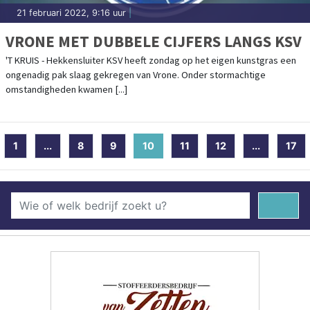
21 februari 2022, 9:16 uur
|
VRONE MET DUBBELE CIJFERS LANGS KSV
'T KRUIS - Hekkensluiter KSV heeft zondag op het eigen kunstgras een
ongenadig pak slaag gekregen van Vrone. Onder stormachtige
omstandigheden kwamen [...]
1
...
8
9
10
(current)
11
12
...
17