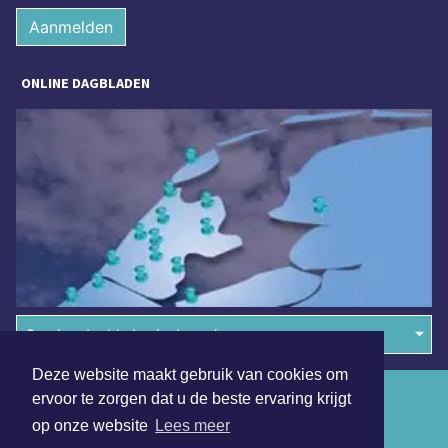
Aanmelden
ONLINE DAGBLADEN
Overige dagbladen in de regio
Deze website maakt gebruik van cookies om
Algemene voorwaarden
ervoor te zorgen dat u de beste ervaring krijgt
op onze website
Lees meer
Disclaimer