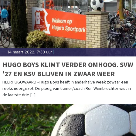
14 maart 2022, 7:30 uur
|
HUGO BOYS KLIMT VERDER OMHOOG. SVW
'27 EN KSV BLIJVEN IN ZWAAR WEER
HEERHUGOWAARD - Hugo Boys heeft in anderhalve week zowaar een
reeks neergezet. De ploeg van trainer/coach Ron Weinbrechter wist in
de laatste drie [...]