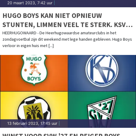
20 maart 2023, 7:42 uur
|
HUGO BOYS KAN NIET OPNIEUW
STUNTEN, LIMMEN VEEL TE STERK. KSV
KRIJGT TEKORT BIJ SINT BOYS
HEERHUGOWAARD - De Heerhugowaardse amateurclubs in het
zondagvoetbal zijn dit weekend met lege handen gebleven. Hugo Boys
verloor in eigen huis met [...]
13 februari 2023, 17:45 uur
|
WINST VOOR SVW '27 EN REIGER BOYS,