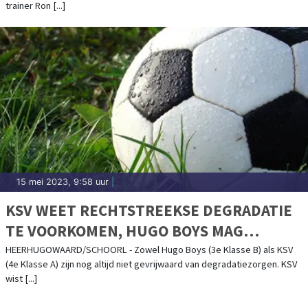
trainer Ron [...]
15 mei 2023, 9:58 uur
|
KSV WEET RECHTSTREEKSE DEGRADATIE
TE VOORKOMEN, HUGO BOYS MAG
SLECHTS NOG HOPEN
HEERHUGOWAARD/SCHOORL - Zowel Hugo Boys (3e Klasse B) als KSV
(4e Klasse A) zijn nog altijd niet gevrijwaard van degradatiezorgen. KSV
wist [...]