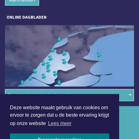
ONLINE DAGBLADEN
Overige dagbladen in de regio
Deze website maakt gebruik van cookies om
Algemene voorwaarden
ervoor te zorgen dat u de beste ervaring krijgt
op onze website
Lees meer
Disclaimer
Privacy Statement