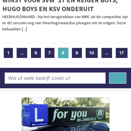
HUGO BOYS EN KSV ONDERUIT
HEERHUGOWAARD - Na het terugtrekken van WMC uit de competitie zijn
er dit seizoen nog vier Heerhugowaardse ploegen om te volgen. Deze
behaalden [...]
1
...
6
7
8
(current)
9
10
...
17