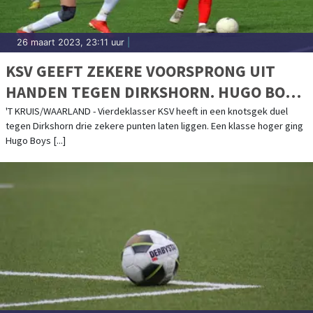
26 maart 2023, 23:11 uur
|
KSV GEEFT ZEKERE VOORSPRONG UIT
HANDEN TEGEN DIRKSHORN. HUGO BOYS
ONDERUIT BIJ HEKKENSLUITER CON ZELO
'T KRUIS/WAARLAND - Vierdeklasser KSV heeft in een knotsgek duel
tegen Dirkshorn drie zekere punten laten liggen. Een klasse hoger ging
Hugo Boys [...]