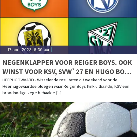
17 april 2023, 5:39 uur
|
NEGENKLAPPER VOOR REIGER BOYS. OOK
WINST VOOR KSV, SVW`27 EN HUGO BOYS
GELIJK
HEERHGOWAARD - Wisselende resultaten dit weekend voor de
Heerhugowaardse ploegen waar Reiger Boys flink uithaalde, KSV een
broodnodige zege behaalde [...]